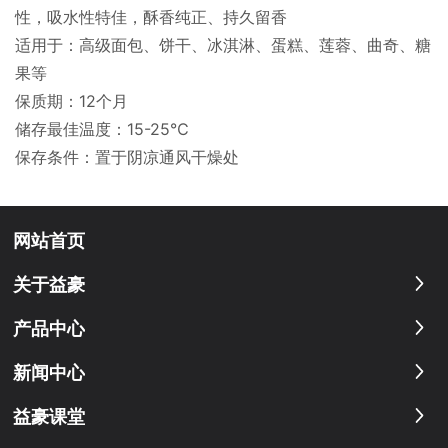
性，吸水性特佳，酥香纯正、持久留香
适用于：高级面包、饼干、冰淇淋、蛋糕、莲蓉、曲奇、糖
果等
保质期：12个月
储存最佳温度：15-25℃
保存条件：置于阴凉通风干燥处
网站首页
关于益豪
产品中心
新闻中心
益豪课堂