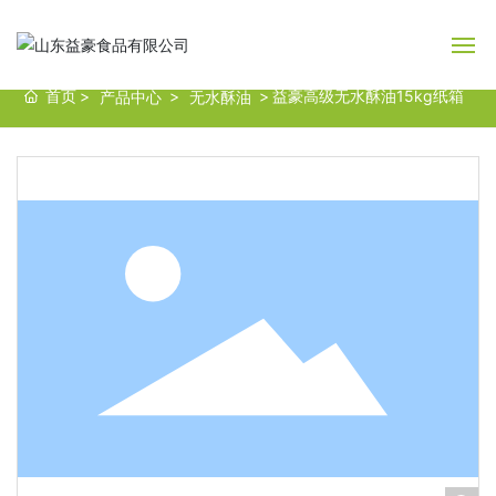
首页
益豪高级无水酥油15kg纸箱
产品中心
无水酥油
网站首页
关于益豪
产品中心
新闻中心
益豪课堂
益豪文化
人力资源