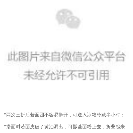
*两次三折后若面团不容易擀开，可送入冰箱冷藏半小时；
*擀面时若面皮破了黄油漏出，可撒些面粉上去，折叠起来