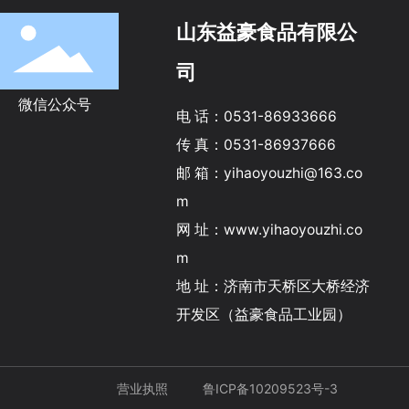
山东益豪食品有限公
司
微信公众号
电 话：
0531-86933666
传 真：
0531-86937666
邮 箱：
yihaoyouzhi@163.co
m
网 址：
www.yihaoyouzhi.co
m
地 址：济南市天桥区大桥经济
开发区（益豪食品工业园）
营业执照
鲁ICP备10209523号-3